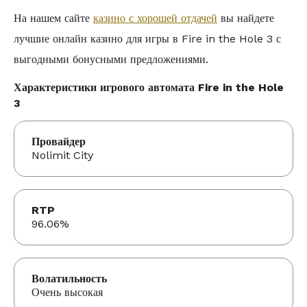
На нашем сайте
казино с хорошей отдачей
вы найдете
лучшие онлайн казино для игры в Fire in the Hole 3 с
выгодными бонусными предложениями.
Характеристики игрового автомата Fire in the Hole
3
Провайдер
Nolimit City
RTP
96.06%
Волатильность
Очень высокая