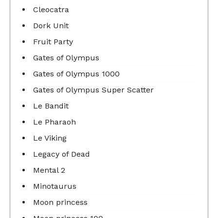
Cleocatra
Dork Unit
Fruit Party
Gates of Olympus
Gates of Olympus 1000
Gates of Olympus Super Scatter
Le Bandit
Le Pharaoh
Le Viking
Legacy of Dead
Mental 2
Minotaurus
Moon princess