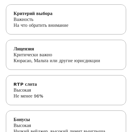
Критерий выбора
Важность
На что обратить внимание
Лицензия
Критически важно
Кюрасао, Мальта или другие юрисдикции
RTP слота
Высокая
Не менее 96%
Бонусы
Высокая
Низкий вейджер, высокий лимит выигрыша