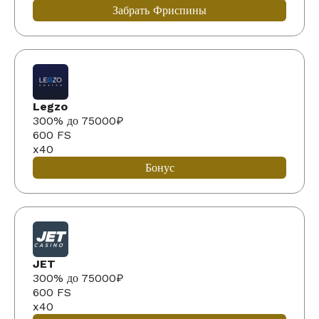
Забрать Фриспины
Legzo
300% до 75000₽
600 FS
x40
Бонус
JET
300% до 75000₽
600 FS
x40