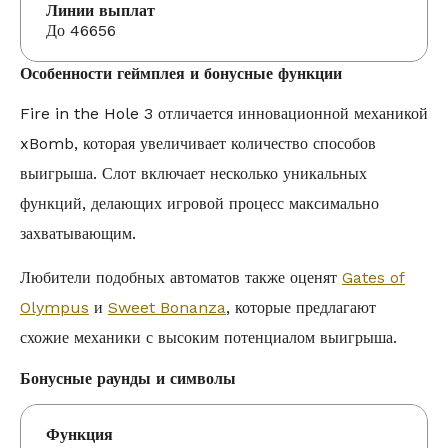
Линии выплат
До 46656
Особенности геймплея и бонусные функции
Fire in the Hole 3 отличается инновационной механикой
xBomb, которая увеличивает количество способов
выигрыша. Слот включает несколько уникальных
функций, делающих игровой процесс максимально
захватывающим.
Любители подобных автоматов также оценят
Gates of
Olympus
и
Sweet Bonanza
, которые предлагают
схожие механики с высоким потенциалом выигрыша.
Бонусные раунды и символы
Функция