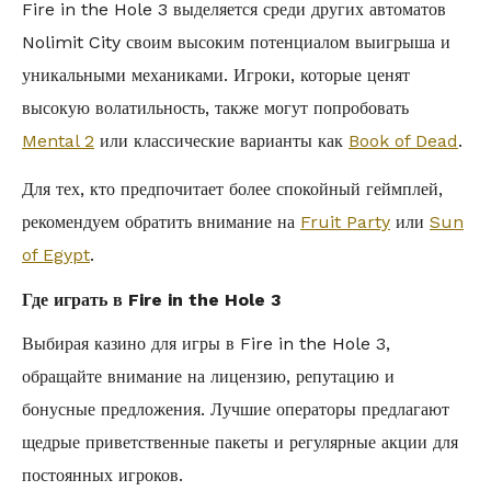
Fire in the Hole 3 выделяется среди других автоматов
Nolimit City своим высоким потенциалом выигрыша и
уникальными механиками. Игроки, которые ценят
высокую волатильность, также могут попробовать
Mental 2
или классические варианты как
Book of Dead
.
Для тех, кто предпочитает более спокойный геймплей,
рекомендуем обратить внимание на
Fruit Party
или
Sun
of Egypt
.
Где играть в Fire in the Hole 3
Выбирая казино для игры в Fire in the Hole 3,
обращайте внимание на лицензию, репутацию и
бонусные предложения. Лучшие операторы предлагают
щедрые приветственные пакеты и регулярные акции для
постоянных игроков.