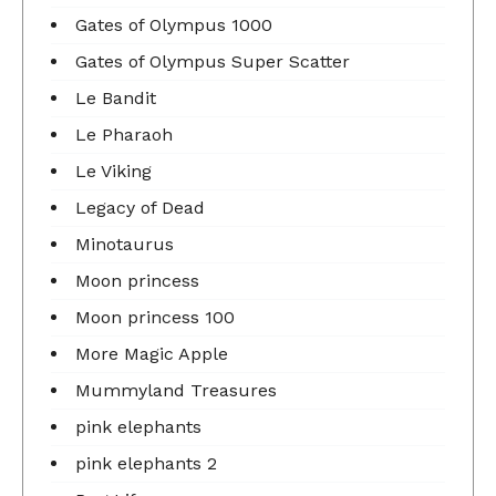
Gates of Olympus 1000
Gates of Olympus Super Scatter
Le Bandit
Le Pharaoh
Le Viking
Legacy of Dead
Minotaurus
Moon princess
Moon princess 100
More Magic Apple
Mummyland Treasures
pink elephants
pink elephants 2