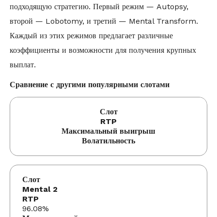
подходящую стратегию. Первый режим — Autopsy,
второй — Lobotomy, и третий — Mental Transform.
Каждый из этих режимов предлагает различные
коэффициенты и возможности для получения крупных
выплат.
Сравнение с другими популярными слотами
Слот
RTP
Максимальный выигрыш
Волатильность
Mental 2
96.08%