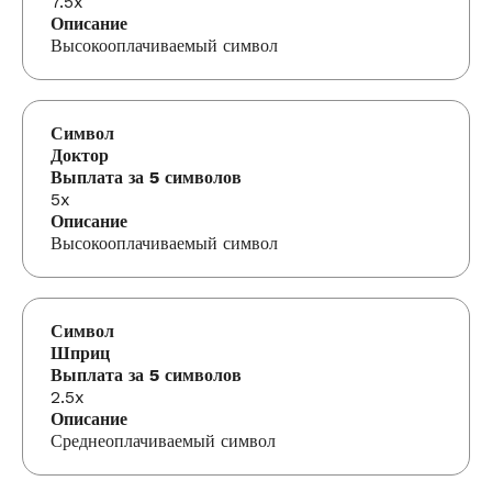
7.5x
Высокооплачиваемый символ
Доктор
5x
Высокооплачиваемый символ
Шприц
2.5x
Среднеоплачиваемый символ