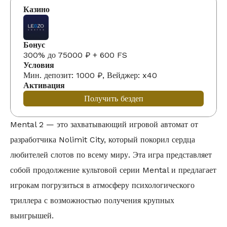
300% до 75000 ₽ + 600 FS
Мин. депозит: 1000 ₽, Вейджер: x40
Получить бездеп
Mental 2 — это захватывающий игровой автомат от
разработчика Nolimit City, который покорил сердца
любителей слотов по всему миру. Эта игра представляет
собой продолжение культовой серии Mental и предлагает
игрокам погрузиться в атмосферу психологического
триллера с возможностью получения крупных
выигрышей.