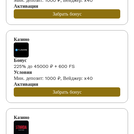
Мин. депозит: 1000 ₽, Вейджер: x40
Забрать бонус
225% до 45000 ₽ + 600 FS
Мин. депозит: 1000 ₽, Вейджер: x40
Забрать бонус