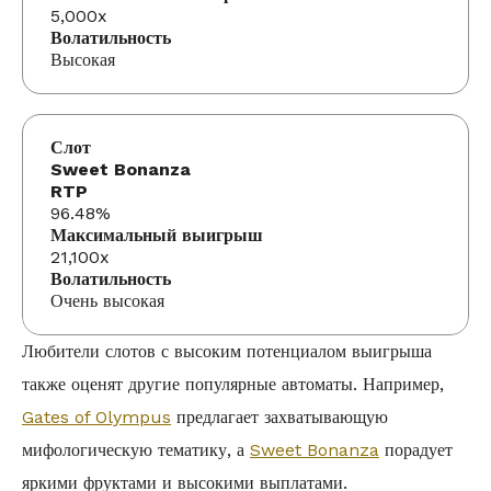
5,000x
Высокая
Sweet Bonanza
96.48%
21,100x
Очень высокая
Любители слотов с высоким потенциалом выигрыша
также оценят другие популярные автоматы. Например,
Gates of Olympus
предлагает захватывающую
мифологическую тематику, а
Sweet Bonanza
порадует
яркими фруктами и высокими выплатами.