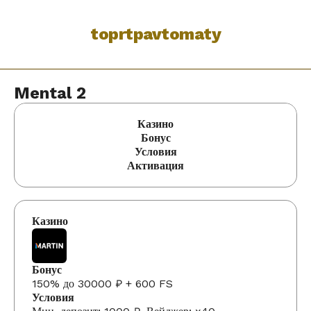
toprtpavtomaty
Mental 2
Казино
Бонус
Условия
Активация
150% до 30000 ₽ + 600 FS